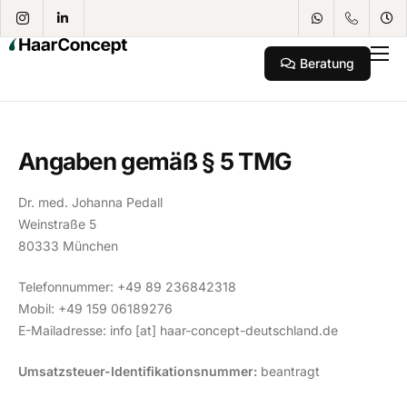
Beratung
Haartransplantation
PRP Behandlung
Angaben gemäß § 5 TMG
Scopierung
Standorte
Dr. med. Johanna Pedall
Weinstraße 5
80333 München
Telefonnummer: +49 89 236842318
Mobil: +49 159 06189276
E-Mailadresse: info [at] haar-concept-deutschland.de
Umsatzsteuer-Identifikationsnummer:
beantragt